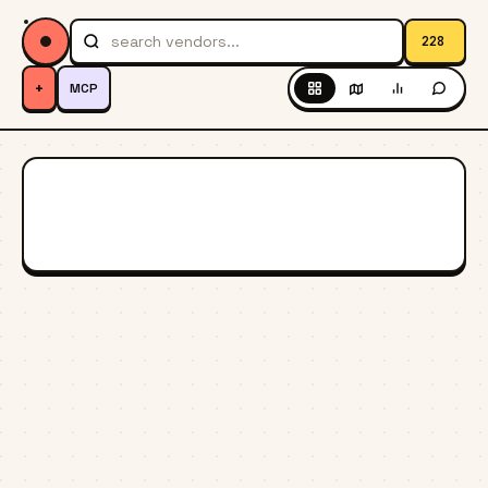
228
+
MCP