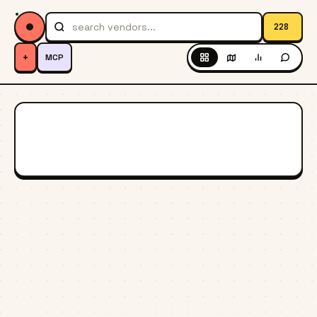
228
+
MCP