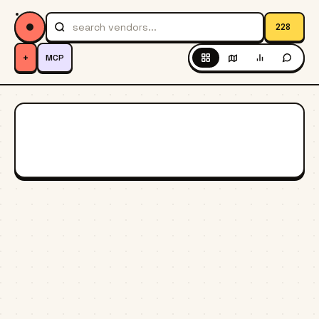
228
+
MCP