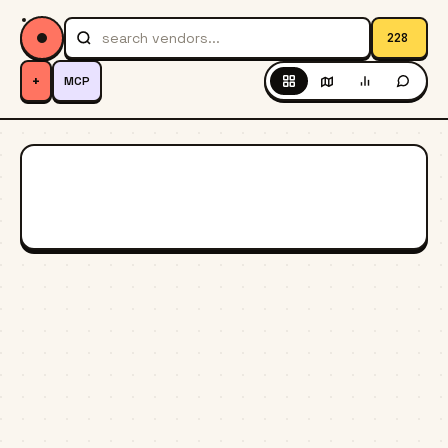
228
+
MCP