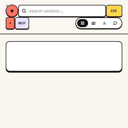
228
+
MCP