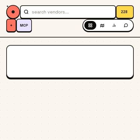
228
+
MCP