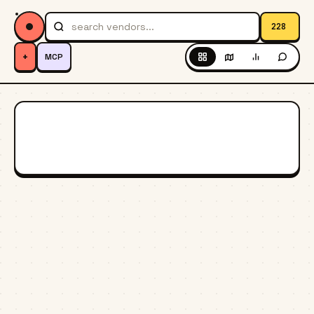
228
+
MCP