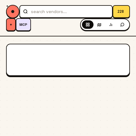
228
+
MCP