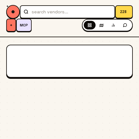
228
+
MCP