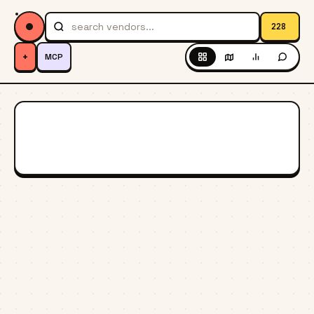
228
+
MCP