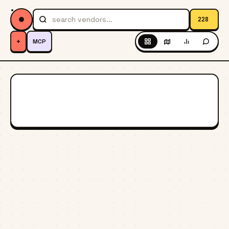
228
+
MCP