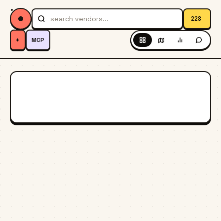
228
+
MCP