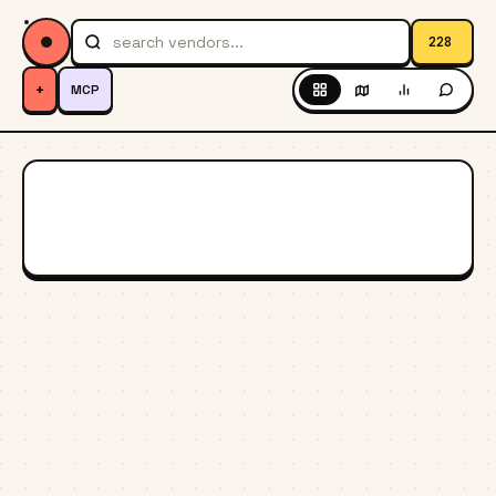
228
+
MCP