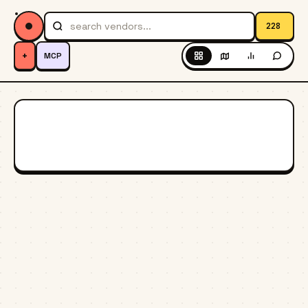
228
+
MCP