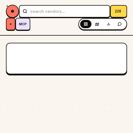
228
+
MCP