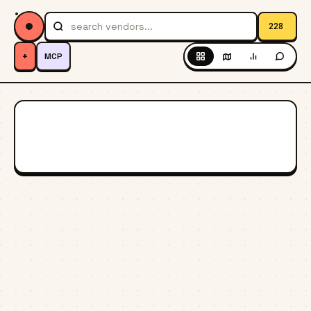
228
+
MCP