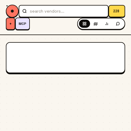
228
+
MCP