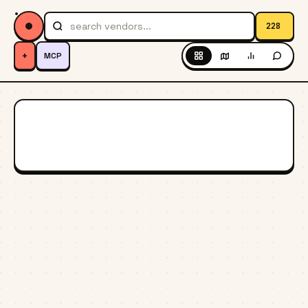
228
+
MCP