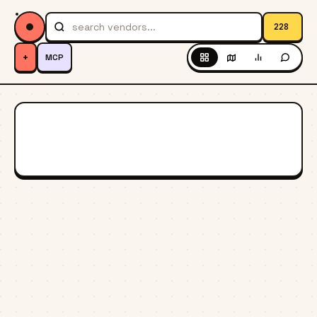
228
+
MCP